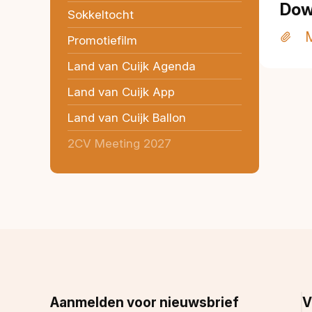
Dow
Sokkeltocht
M
Promotiefilm
Land van Cuijk Agenda
Land van Cuijk App
Land van Cuijk Ballon
2CV Meeting 2027
Aanmelden voor nieuwsbrief
V