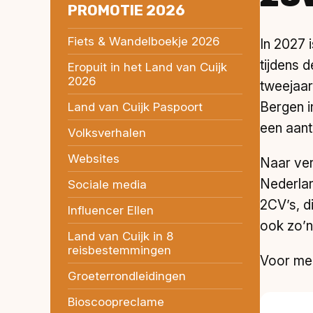
PROMOTIE 2026
Fiets & Wandelboekje 2026
In 2027 
tijdens 
Eropuit in het Land van Cuijk
2026
tweejaar
Bergen i
Land van Cuijk Paspoort
een aant
Volksverhalen
Websites
Naar ver
Nederlan
Sociale media
2CV’s, d
Influencer Ellen
ook zo’
Land van Cuijk in 8
reisbestemmingen
Voor mee
Groeterrondleidingen
Bioscoopreclame